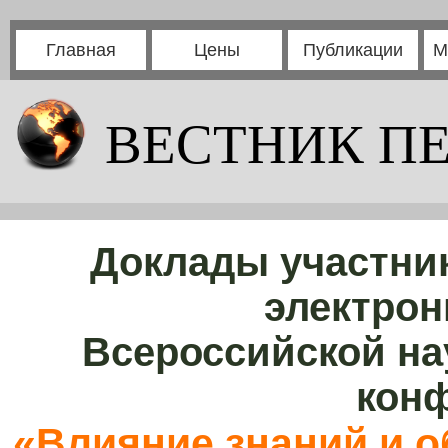
Главная
Цены
Публикации
М
ВЕСТНИК П
Доклады участни
электрон
Всероссийской на
кон
«Влияние знаний и о