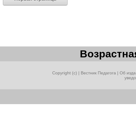
Возрастная
Copyright (c) |
Вестник Педагога
|
Об изда
увед