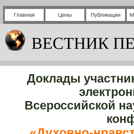
Главная
Цены
Публикации
М
ВЕСТНИК П
Доклады участни
электрон
Всероссийской на
кон
«Духовно-нравст