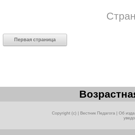
Стран
Первая страница
Возрастная
Copyright (c) |
Вестник Педагога
|
Об изда
увед