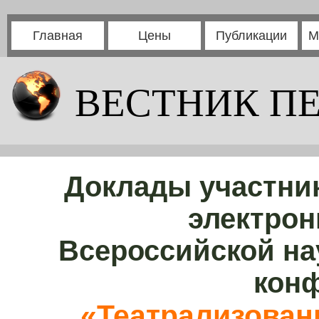
Главная
Цены
Публикации
М
ВЕСТНИК П
Доклады участни
электрон
Всероссийской на
кон
«Театрализован