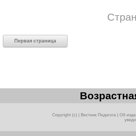
Стран
Первая страница
Возрастная
Copyright (c) |
Вестник Педагога
|
Об изда
увед