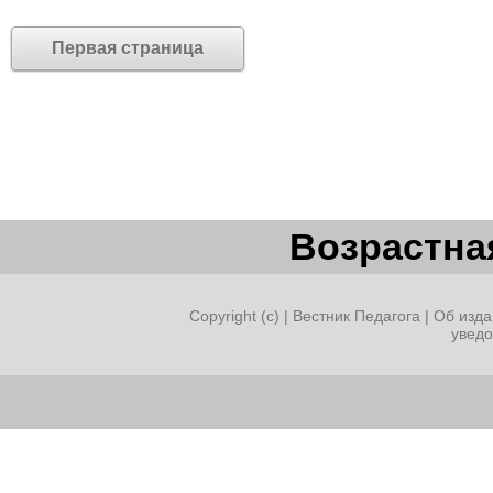
Первая страница
Возрастная
Copyright (c) |
Вестник Педагога
|
Об изда
увед