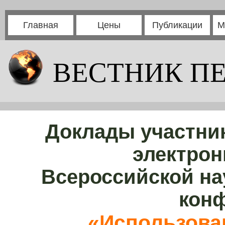
Главная
Цены
Публикации
М
ВЕСТНИК П
Доклады участни
электрон
Всероссийской на
кон
«Использова