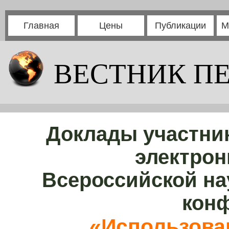
Главная
Цены
Публикации
М
ВЕСТНИК П
Доклады участни
электрон
Всероссийской на
кон
«Использова