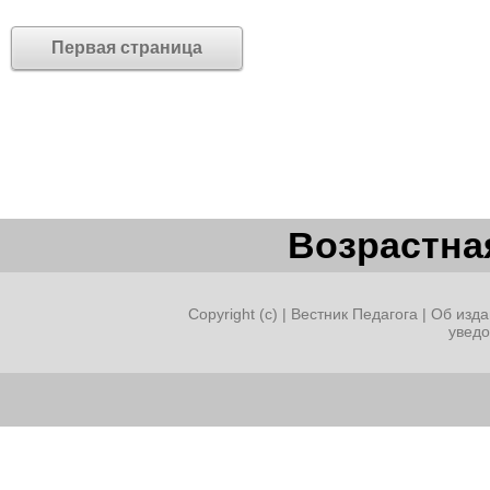
Первая страница
Возрастная
Copyright (c) |
Вестник Педагога
|
Об изда
увед