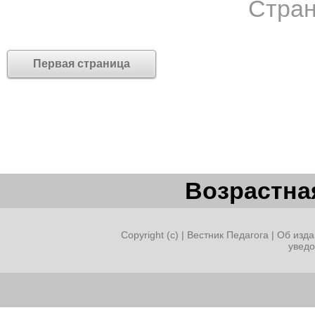
Стран
Первая страница
Возрастная
Copyright (c) |
Вестник Педагога
|
Об изда
увед