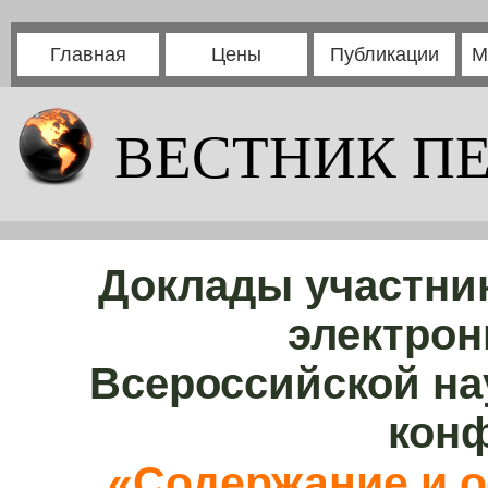
Главная
Цены
Публикации
М
ВЕСТНИК П
Доклады участни
электрон
Всероссийской на
кон
«Содержание и о