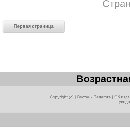
Стран
Первая страница
Возрастная
Copyright (c) |
Вестник Педагога
|
Об изда
увед