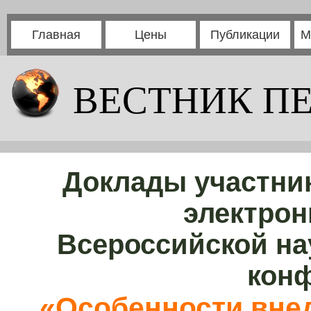
Главная
Цены
Публикации
М
ВЕСТНИК П
Доклады участни
электрон
Всероссийской на
кон
«Особенности вне