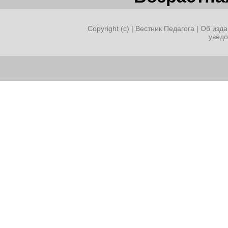
Copyright (c) |
Вестник Педагога
|
Об изда
увед