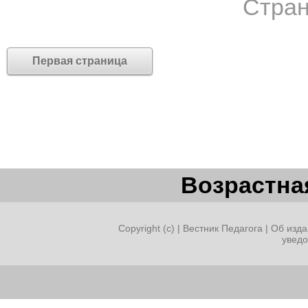
Стран
Первая страница
Возрастная
Copyright (c) |
Вестник Педагога
|
Об изда
увед