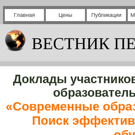
Главная
Цены
Публикации
М
ВЕСТНИК П
Доклады участников
образовател
«Современные образ
Поиск эффектив
обу