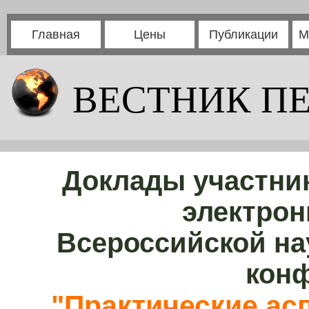
Главная
Цены
Публикации
М
ВЕСТНИК П
Доклады участни
электрон
Всероссийской на
кон
"Практические ас