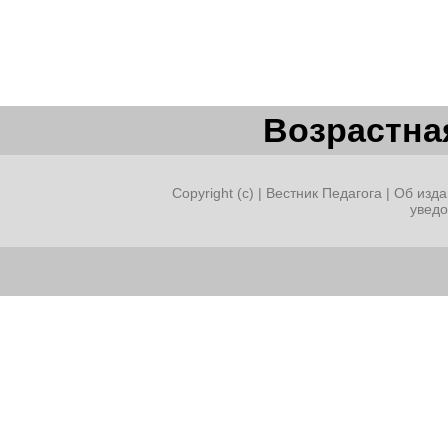
Возрастная
Copyright (c) |
Вестник Педагога
|
Об изда
увед