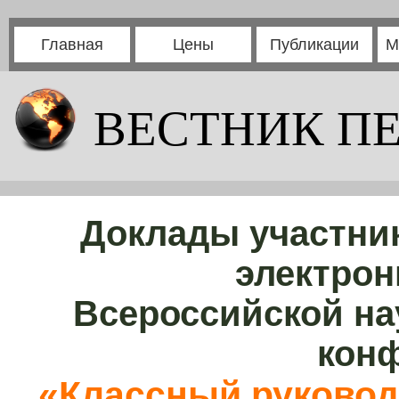
Главная
Цены
Публикации
М
ВЕСТНИК П
Доклады участни
электрон
Всероссийской на
кон
«Классный руковод