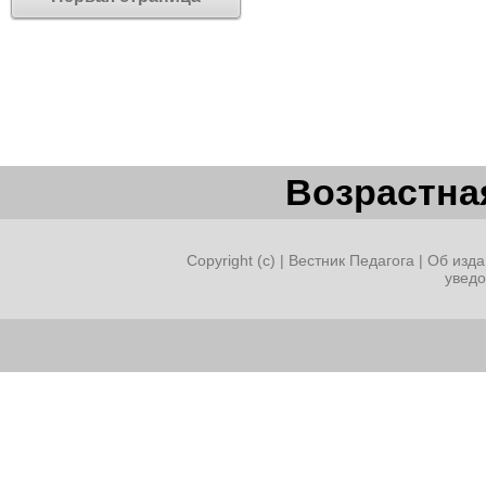
Возрастная
Copyright (c) |
Вестник Педагога
|
Об изда
увед