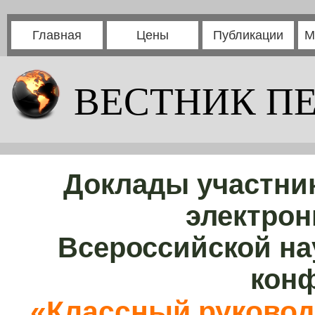
Главная
Цены
Публикации
М
ВЕСТНИК П
Доклады участни
электрон
Всероссийской на
кон
«Классный руковод