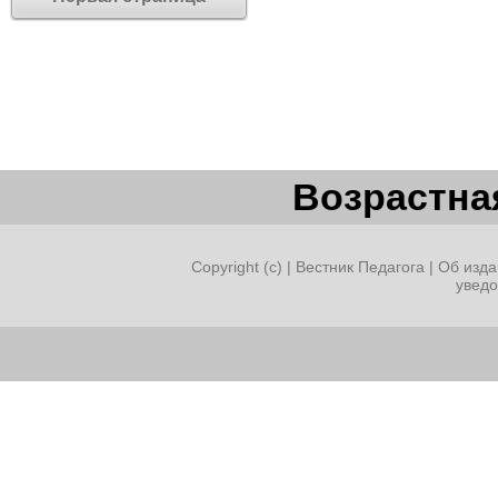
Возрастная
Copyright (c) |
Вестник Педагога
|
Об изда
увед