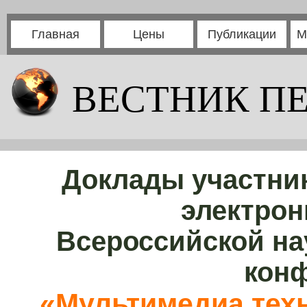
Главная
Цены
Публикации
М
ВЕСТНИК П
Доклады участни
электрон
Всероссийской на
кон
«Мультимедиа тех