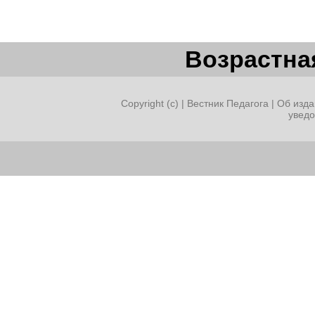
Возрастная
Copyright (c) |
Вестник Педагога
|
Об изда
увед