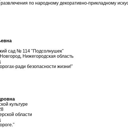
– развлечения по народному декоративно-прикладному искус
ьевна
кий сад № 114 "Подсолнушек"
 Новгород, Нижегородская область
д
орогах-ради безопасности жизни!"
дровна
ской культуре
28
ерской области
д
ороге."