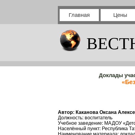
Главная
Цены
ВЕСТ
Доклады уча
«Без
Автор: Каканова Оксана Алекс
Должность: воспитатель
Учебное заведение: МАДОУ «Детск
Населённый пункт: Республика Та
Наименование материала: докла