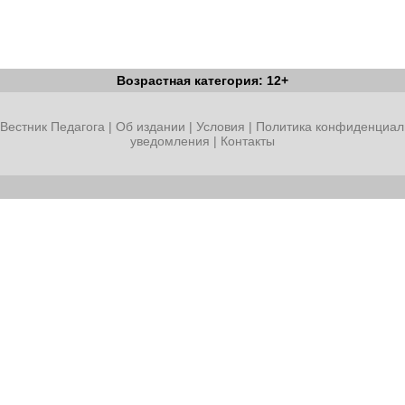
Возрастная категория: 12+
Вестник Педагога
|
Об издании
|
Условия
|
Политика конфиденциал
уведомления
|
Контакты