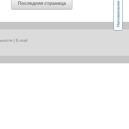
Напоминание
Последняя страница
ьности
|
E-mail