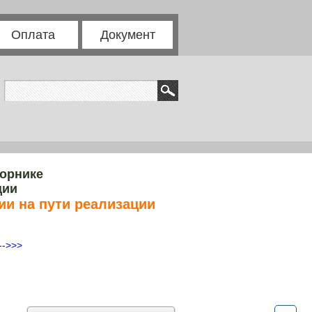
Оплата
Документ
борнике
ции
и на пути реализации
-->>>