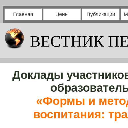
Главная
Цены
Публикации
М
ВЕСТНИК П
Доклады участников
образовател
«Формы и мето
воспитания: тр