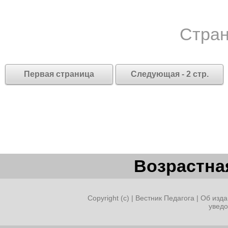
Стран
Первая страница
Следующая - 2 стр.
Возрастная
Copyright (c) |
Вестник Педагога
|
Об изда
увед